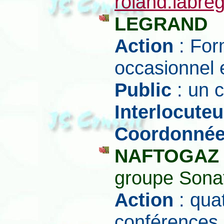
roland.labre
LEGRAND
Action
: For
occasionnel
Public
: un c
Interlocuteu
Coordonné
NAFTOGAZ
groupe Sonat
Action
: qua
conférences i