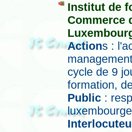
Institut de
Commerce d
Luxembourg
Action
s : l'
management d
cycle de 9 j
formation, d
Public
: res
luxembourge
Interlocuteu