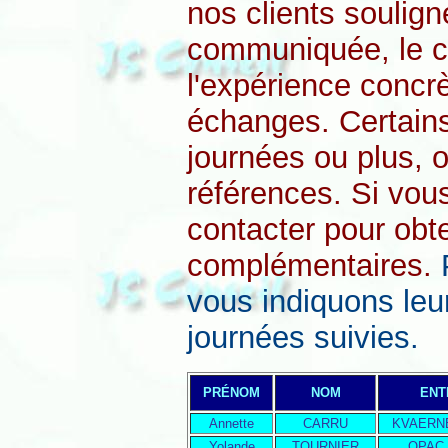
nos clients soulign
communiquée, le ca
l'expérience concrè
échanges. Certains 
journées ou plus, o
références. Si vou
contacter pour obt
complémentaires.
vous indiquons leu
journées su
PRÉNOM
NOM
ENT
Annette
CARRU
KVAERN
Yolande
TOURNIER
OPAC