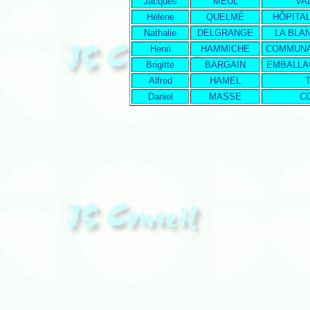
Jacques
MEUL
VA
Hélène
QUELMÉ
HÔPITA
Nathalie
DELGRANGE
LA BLA
Henri
HAMMICHE
COMMUNA
Brigitte
BARGAIN
EMBALLA
Alfred
HAMEL
Daniel
MASSE
C