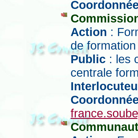
Coordonné
Commission
Action
: For
de formation
Public
: les 
centrale for
Interlocuteu
Coordonné
france.soub
Communauté