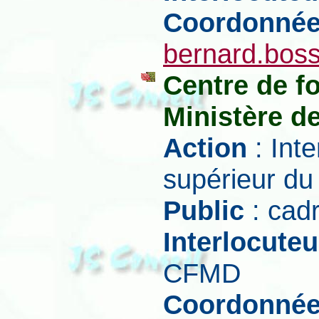
Coordonné
bernard.bos
Centre de 
Ministère d
Action
: Inte
supérieur d
Public
: cadr
Interlocuteu
CFMD
Coordonné