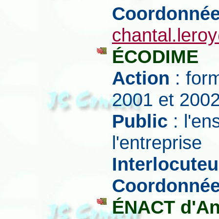
Coordonné
chantal.lero
ÉCODIME
Action
: for
2001 et 200
Public
: l'e
l'entreprise
Interlocuteu
Coordonné
ÉNACT d'An