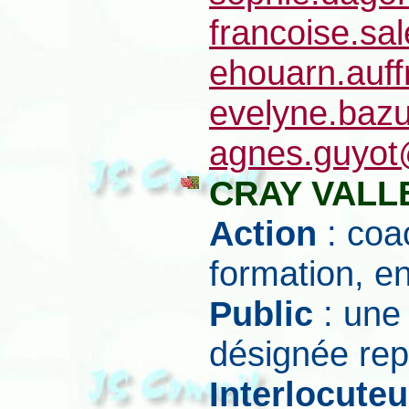
francoise.sa
ehouarn.auff
evelyne.bazu
agnes.guyot@
CRAY VALLE
Action
: coa
formation, e
Public
: une
désignée rep
Interlocuteu