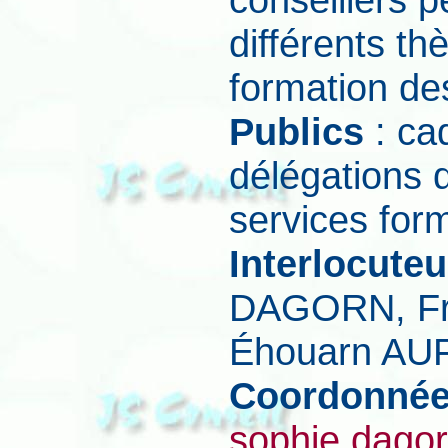
différents t
formation des
Publics
: ca
délégations 
services form
Interlocuteu
DAGORN, Fr
Éhouarn AU
Coordonné
sophie.dagor