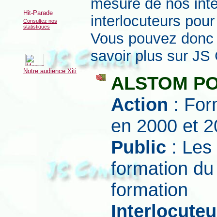
mesure de nos inter
interlocuteurs pour 
Consultez nos
statistiques
Vous pouvez donc l
savoir plus sur JS 
Notre audience Xiti
ALSTOM P
Action
: Form
en 2000 et 
Public
: Les
formation du
formation
Interlocuteu