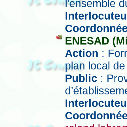
l'ensemble du
Interlocuteu
Coordonné
ENESAD (Min
Action
: For
plan local d
Public
: Prov
d’établissem
Interlocuteu
Coordonné