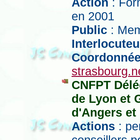
Action
: For
en 2001
Public
: Mem
Interlocuteu
Coordonné
strasbourg.n
CNFPT Délég
de Lyon et 
d'Angers et
Actions
: pe
conseillers 