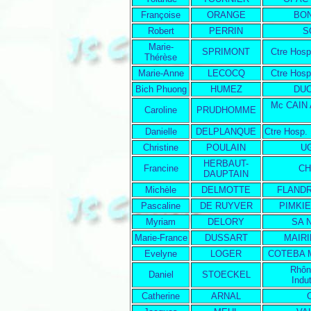
Françoise
ORANGE
BO
Robert
PERRIN
S
Marie-
SPRIMONT
Ctre Hospi
Thérèse
Marie-Anne
LECOCQ
Ctre Hospi
Bich Phuong
HUMEZ
DU
Mc CAIN
Caroline
PRUDHOMME
Danielle
DELPLANQUE
Ctre Hosp.
Christine
POULAIN
U
HERBAUT-
Francine
CH
DAUPTAIN
Michèle
DELMOTTE
FLANDR
Pascaline
DE RUYVER
PIMKI
Myriam
DELORY
SA 
Marie-France
DUSSART
MAIRI
Evelyne
LOGER
COTEBA
Rhôn
Daniel
STOECKEL
Indut
Catherine
ARNAL