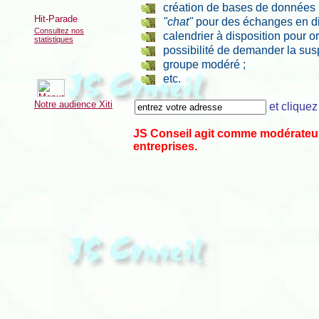
création de bases de données 
"chat"
pour des échanges en dir
Consultez nos
calendrier à disposition pour o
statistiques
possibilité de demander la sus
groupe modéré ;
etc.
Notre audience Xiti
et cliquez
JS Conseil agit comme modérateur 
entreprises.