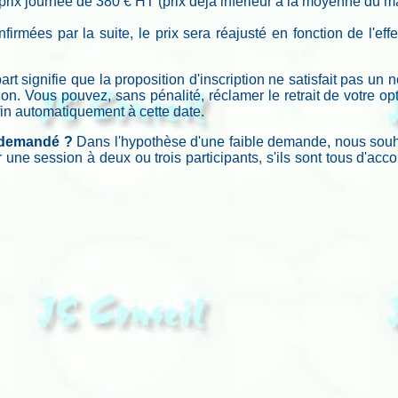
prix journée de 380 € HT (prix déjà inférieur à la moyenne du m
nfirmées par la suite, le prix sera réajusté en fonction de l'ef
t signifie que la proposition d'inscription ne satisfait pas un
ion. Vous pouvez, sans pénalité, réclamer le retrait de votre op
fin automatiquement à cette date.
l demandé ?
Dans l'hypothèse d'une faible demande, nous souhai
ne session à deux ou trois participants, s'ils sont tous d'acc